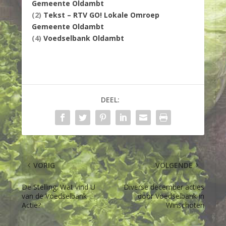
Gemeente Oldambt
(2)
Tekst – RTV GO! Lokale Omroep
Gemeente Oldambt
(4)
Voedselbank Oldambt
DEEL:
VORIG
VOLGENDE
De Stelling: Wat vind U
Diverse december acties
van de Voedselbank
door Voedselbank in
Actie?
Winschoten