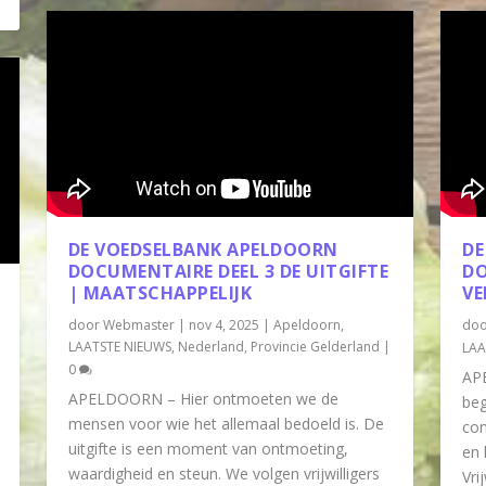
DE VOEDSELBANK APELDOORN
DE
DOCUMENTAIRE DEEL 3 DE UITGIFTE
DO
| MAATSCHAPPELIJK
VE
door
Webmaster
|
nov 4, 2025
|
Apeldoorn
,
do
LAATSTE NIEUWS
,
Nederland
,
Provincie Gelderland
|
LAA
0
AP
APELDOORN – Hier ontmoeten we de
beg
mensen voor wie het allemaal bedoeld is. De
con
uitgifte is een moment van ontmoeting,
en 
waardigheid en steun. We volgen vrijwilligers
Vri