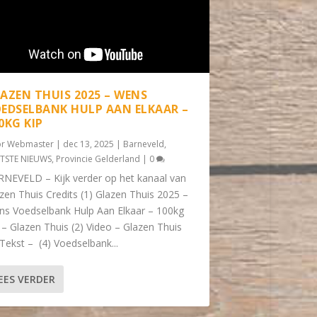
AZEN THUIS 2025 – WENS
EDSELBANK HULP AAN ELKAAR –
0KG KIP
or
Webmaster
|
dec 13, 2025
|
Barneveld
,
TSTE NIEUWS
,
Provincie Gelderland
|
0
NEVELD – Kijk verder op het kanaal van
zen Thuis Credits (1) Glazen Thuis 2025 –
s Voedselbank Hulp Aan Elkaar – 100kg
 – Glazen Thuis (2) Video – Glazen Thuis
 Tekst – (4) Voedselbank...
EES VERDER