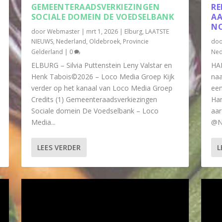
GEMEENTERAADSVERKIEZINGEN
RE
SOCIALE DOMEIN DE VOEDSELBANK
AA
NO
door
Webmaster
|
mrt 1, 2026
|
Elburg
,
LAATSTE
NIEUWS
,
Nederland
,
Oldebroek
,
Provincie
do
Gelderland
|
0
Ned
ELBURG – Silvia Puttenstein Leny Valstar en
HAR
Henk Tabois©2026 – Loco Media Groep Kijk
naa
verder op het kanaal van Loco Media Groep
een
Credits (1) Gemeenteraadsverkiezingen
Har
Sociale domein De Voedselbank – Loco
aar
Media...
@N
LEES VERDER
L