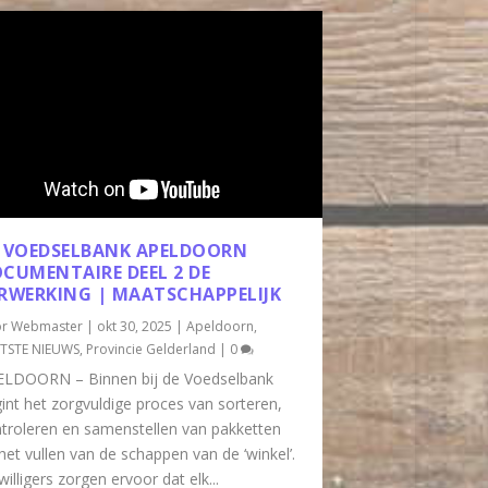
 VOEDSELBANK APELDOORN
CUMENTAIRE DEEL 2 DE
RWERKING | MAATSCHAPPELIJK
or
Webmaster
|
okt 30, 2025
|
Apeldoorn
,
TSTE NIEUWS
,
Provincie Gelderland
|
0
ELDOORN – Binnen bij de Voedselbank
int het zorgvuldige proces van sorteren,
troleren en samenstellen van pakketten
het vullen van de schappen van de ‘winkel’.
jwilligers zorgen ervoor dat elk...