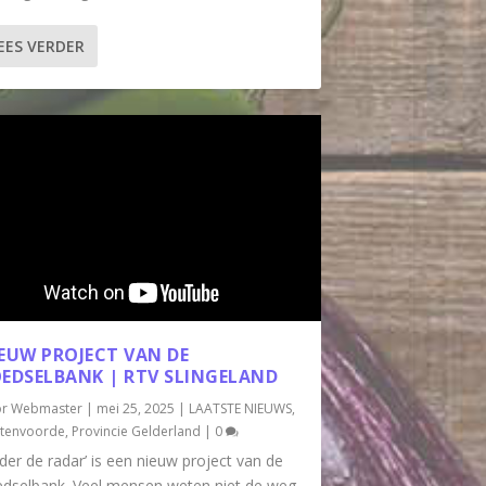
EES VERDER
EUW PROJECT VAN DE
EDSELBANK | RTV SLINGELAND
or
Webmaster
|
mei 25, 2025
|
LAATSTE NIEUWS
,
htenvoorde
,
Provincie Gelderland
|
0
der de radar’ is een nieuw project van de
dselbank. Veel mensen weten niet de weg