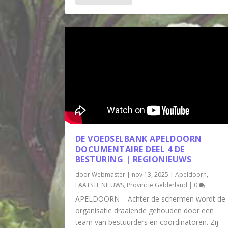
DE VOEDSELBANK APELDOORN
DOCUMENTAIRE DEEL 4 DE
BESTURING | REGIONIEUWS
door
Webmaster
|
nov 13, 2025
|
Apeldoorn
,
LAATSTE NIEUWS
,
Provincie Gelderland
|
0
APELDOORN – Achter de schermen wordt de
organisatie draaiende gehouden door een
team van bestuurders en coördinatoren. Zij