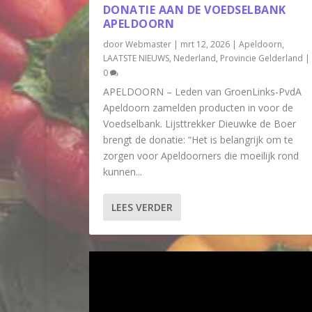
DONATIE AAN DE VOEDSELBANK
APELDOORN
door
Webmaster
|
mrt 12, 2026
|
Apeldoorn
,
LAATSTE NIEUWS
,
Nederland
,
Provincie Gelderland
|
0
APELDOORN – Leden van GroenLinks-PvdA
Apeldoorn zamelden producten in voor de
Voedselbank. Lijsttrekker Dieuwke de Boer
brengt de donatie: “Het is belangrijk om te
zorgen voor Apeldoorners die moeilijk rond
kunnen...
LEES VERDER