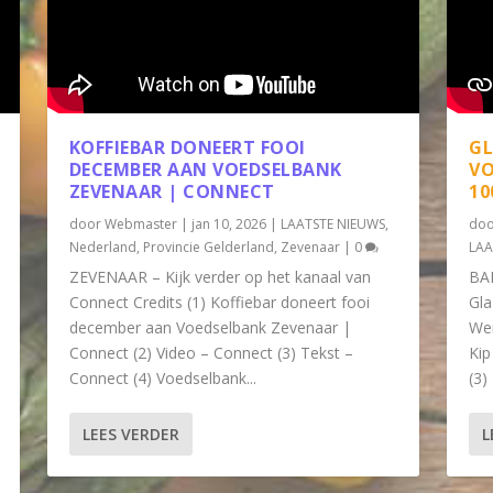
KOFFIEBAR DONEERT FOOI
GL
DECEMBER AAN VOEDSELBANK
VO
ZEVENAAR | CONNECT
10
door
Webmaster
|
jan 10, 2026
|
LAATSTE NIEUWS
,
do
Nederland
,
Provincie Gelderland
,
Zevenaar
|
0
LAA
ZEVENAAR – Kijk verder op het kanaal van
BAR
Connect Credits (1) Koffiebar doneert fooi
Gla
december aan Voedselbank Zevenaar |
Wen
Connect (2) Video – Connect (3) Tekst –
Kip
Connect (4) Voedselbank...
(3)
LEES VERDER
L