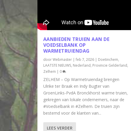
AANBIEDEN TRUIEN AAN DE
VOEDSELBANK OP
WARMETRUIENDAG
door
Webmaster
|
feb 7, 2026
|
Doetinchem
,
LAATSTE NIEUWS
,
Nederland
,
Provincie Gelderland
,
Zelhem
|
0
ZELHEM – Op Warmetruiendag brengen
Ulrike ter Braak en Indy Bugter van
GroenLinks-PvdA Bronckhorst warme truien,
gekregen van lokale ondernemers, naar de
#Voedselbank in #Zelhem. De truien zijn
bestemd voor de klanten van...
LEES VERDER