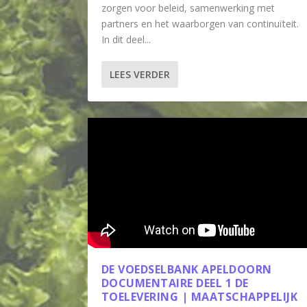
zorgen voor beleid, samenwerking met
partners en het waarborgen van continuïteit.
In dit deel...
LEES VERDER
DE VOEDSELBANK APELDOORN
DOCUMENTAIRE DEEL 1 DE
TOELEVERING | MAATSCHAPPELIJK