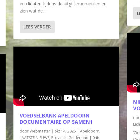
en cliënten tijdens de uitgiftemomenten en
zien wat de...
L
LEES VERDER
NI
VO
VOEDSELBANK APELDOORN
do
DOCUMENTAIRE OP SAMEN1
Lic
door
Webmaster
|
okt 14, 2025
|
Apeldoorn
,
‘On
LAATSTE NIEUWS
,
Provincie Gelderland
|
0
Voe