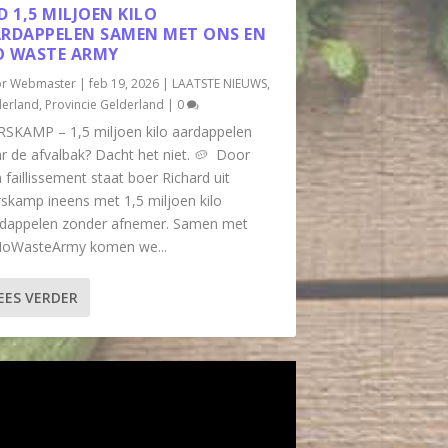
D 1,5 MILJOEN KILO
RDAPPELEN SAMEN MET ONS EN
 WASTE ARMY
or
Webmaster
|
feb 19, 2026
|
LAATSTE NIEUWS
,
erland
,
Provincie Gelderland
|
0
SKAMP – 1,5 miljoen kilo aardappelen
r de afvalbak? Dacht het niet. 🥔⁠ ⁠ Door
 faillissement staat boer Richard uit
skamp ineens met 1,5 miljoen kilo
dappelen zonder afnemer. Samen met
oWasteArmy komen we...
EES VERDER