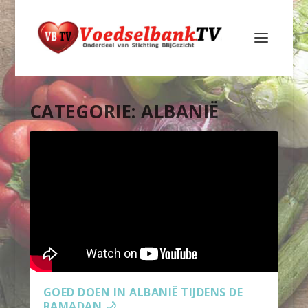
CATEGORIE:
ALBANIË
GOED DOEN IN ALBANIË TIJDENS DE
RAMADAN 🌙