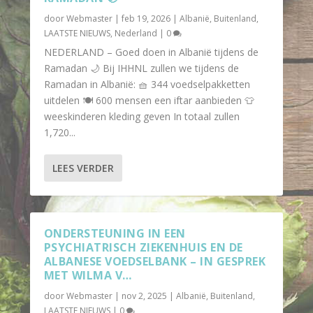
door
Webmaster
|
feb 19, 2026
|
Albanië
,
Buitenland
,
LAATSTE NIEUWS
,
Nederland
|
0
NEDERLAND – Goed doen in Albanië tijdens de
Ramadan 🌙 Bij IHHNL zullen we tijdens de
Ramadan in Albanië: 🧺 344 voedselpakketten
uitdelen 🍽 600 mensen een iftar aanbieden 👕
weeskinderen kleding geven In totaal zullen
1,720...
LEES VERDER
ONDERSTEUNING IN EEN
PSYCHIATRISCH ZIEKENHUIS EN DE
ALBANESE VOEDSELBANK – IN GESPREK
MET WILMA V…
door
Webmaster
|
nov 2, 2025
|
Albanië
,
Buitenland
,
LAATSTE NIEUWS
|
0