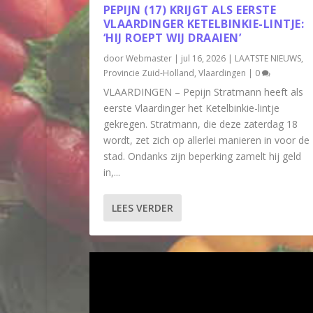
PEPIJN (17) KRIJGT ALS EERSTE
VLAARDINGER KETELBINKIE-LINTJE:
‘HIJ ROEPT WIJ DRAAIEN’
door
Webmaster
|
jul 16, 2026
|
LAATSTE NIEUWS
,
Provincie Zuid-Holland
,
Vlaardingen
|
0
VLAARDINGEN – Pepijn Stratmann heeft als
eerste Vlaardinger het Ketelbinkie-lintje
gekregen. Stratmann, die deze zaterdag 18
wordt, zet zich op allerlei manieren in voor de
stad. Ondanks zijn beperking zamelt hij geld
in,...
LEES VERDER