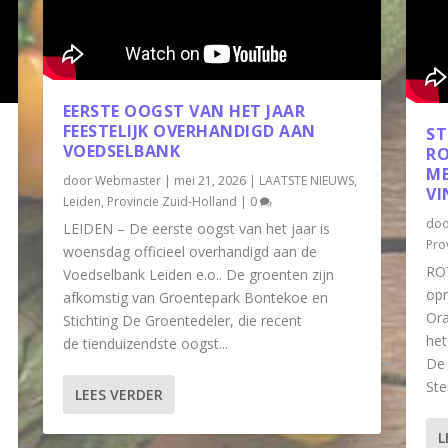
EERSTE OOGST VAN HET JAAR
FEESTELIJK OVERHANDIGD AAN
ST
VOEDSELBANK
RO
ME
door
Webmaster
|
mei 21, 2026
|
LAATSTE NIEUWS
,
VI
Leiden
,
Provincie Zuid-Holland
|
0
do
LEIDEN – De eerste oogst van het jaar is
Pro
woensdag officieel overhandigd aan de
RO
Voedselbank Leiden e.o.. De groenten zijn
opn
afkomstig van Groentepark Bontekoe en
Ora
Stichting De Groentedeler, die recent
het
de tienduizendste oogst...
De 
Ste
LEES VERDER
L