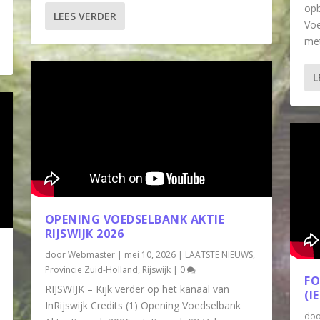
opb
LEES VERDER
Voe
met
L
OPENING VOEDSELBANK AKTIE
RIJSWIJK 2026
door
Webmaster
|
mei 10, 2026
|
LAATSTE NIEUWS
,
Provincie Zuid-Holland
,
Rijswijk
|
0
FO
RIJSWIJK – Kijk verder op het kanaal van
(I
InRijswijk Credits (1) Opening Voedselbank
do