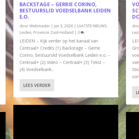
BACKSTAGE – GERRIE CORINO,
VO
BESTUURSLID VOEDSELBANK LEIDEN
SC
E.O.
D
door
Webmaster
|
jun 3, 2026
|
LAATSTE NIEUWS
,
do
Leiden
,
Provincie Zuid-Holland
|
0
Lei
LEIDEN – Kijk verder op het kanaal van
LEI
Centraal+ Credits (1) Backstage – Gerrie
Gro
Corino, bestuurslid Voedselbank Leiden e.o. –
voe
Centraal+ (2) Video – Centraal+ (3) Tekst –
van
(4) Voedselbank...
Sti
som
LEES VERDER
L