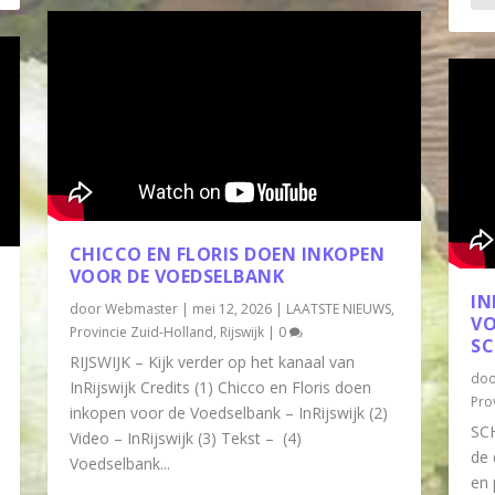
CHICCO EN FLORIS DOEN INKOPEN
VOOR DE VOEDSELBANK
IN
door
Webmaster
|
mei 12, 2026
|
LAATSTE NIEUWS
,
VO
Provincie Zuid-Holland
,
Rijswijk
|
0
SC
RIJSWIJK – Kijk verder op het kanaal van
do
InRijswijk Credits (1) Chicco en Floris doen
Pro
inkopen voor de Voedselbank – InRijswijk (2)
SCH
Video – InRijswijk (3) Tekst – (4)
de 
Voedselbank...
en 