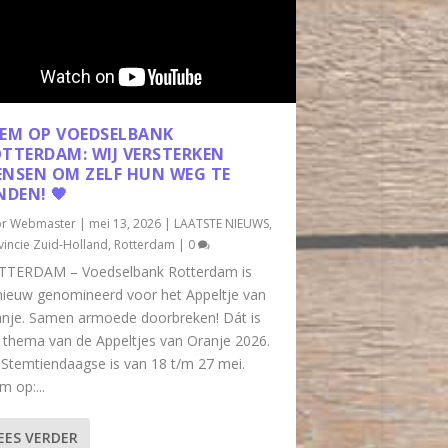
EM OP VOEDSELBANK
TTERDAM: WIJ VERSTERKEN
NSEN OM ZELF HUN WEG TE
NDEN! 🧡
or
Webmaster
|
mei 13, 2026
|
LAATSTE NIEUWS
,
vincie Zuid-Holland
,
Rotterdam
|
0
TTERDAM – Voedselbank Rotterdam is
ieuw genomineerd voor het Appeltje van
nje. Samen armoede doorbreken! Dát is
 thema van de Appeltjes van Oranje 2026.
Stemtiendaagse is van 18 t/m 27 mei.
m op:...
EES VERDER