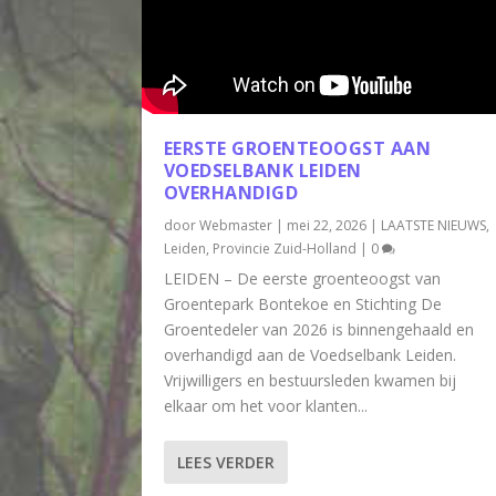
EERSTE GROENTEOOGST AAN
VOEDSELBANK LEIDEN
OVERHANDIGD
door
Webmaster
|
mei 22, 2026
|
LAATSTE NIEUWS
,
Leiden
,
Provincie Zuid-Holland
|
0
LEIDEN – De eerste groenteoogst van
Groentepark Bontekoe en Stichting De
Groentedeler van 2026 is binnengehaald en
overhandigd aan de Voedselbank Leiden.
Vrijwilligers en bestuursleden kwamen bij
elkaar om het voor klanten...
LEES VERDER