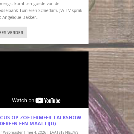
rengst komt ten goede van de
dselbank Tuinieren Schiedam. JW TV sprak
 Angelique Bakker...
EES VERDER
CUS OP ZOETERMEER TALKSHOW
EDEREEN EEN MAALTIJD)
or
Webmaster
|
mei 4, 2026
|
LAATSTE NIEUWS
,