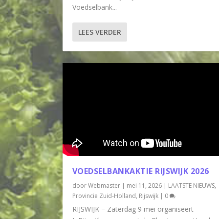
Voedselbank...
LEES VERDER
VOEDSELBANKAKTIE RIJSWIJK 2026
door
Webmaster
|
mei 11, 2026
|
LAATSTE NIEUWS
,
Provincie Zuid-Holland
,
Rijswijk
|
0
RIJSWIJK – Zaterdag 9 mei organiseert