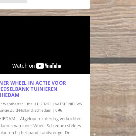
NER WHEEL IN ACTIE VOOR
EDSELBANK TUINIEREN
HIEDAM
or
Webmaster
|
mei 11, 2026
|
LAATSTE NIEUWS
,
vincie Zuid-Holland
,
Schiedam
|
0
IEDAM – Afgelopen zaterdag verkochten
dames van Inner Wheel Schiedam stekjes
planten bij het pand Landvreugd. De