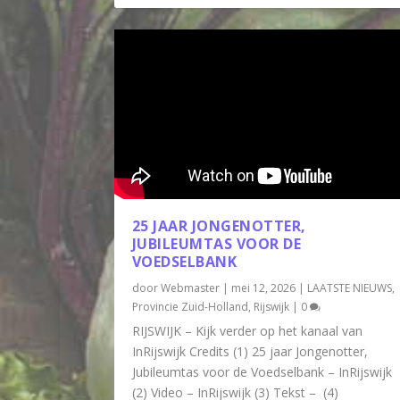
25 JAAR JONGENOTTER,
JUBILEUMTAS VOOR DE
VOEDSELBANK
door
Webmaster
|
mei 12, 2026
|
LAATSTE NIEUWS
,
Provincie Zuid-Holland
,
Rijswijk
|
0
RIJSWIJK – Kijk verder op het kanaal van
InRijswijk Credits (1) 25 jaar Jongenotter,
Jubileumtas voor de Voedselbank – InRijswijk
(2) Video – InRijswijk (3) Tekst – (4)