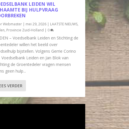
EDSELBANK LEIDEN WIL
HAAMTE BIJ HULPVRAAG
OORBREKEN
or
Webmaster
|
mei 29, 2026
|
LAATSTE NIEUWS
,
den
,
Provincie Zuid-Holland
|
0
DEN – Voedselbank Leiden en Stichting de
entedeler willen het beeld over
dselhulp bijstellen. Volgens Gerrie Corino
 Voedselbank Leiden en Jan Blok van
chting de Groentedeler vragen mensen
s geen hulp...
EES VERDER