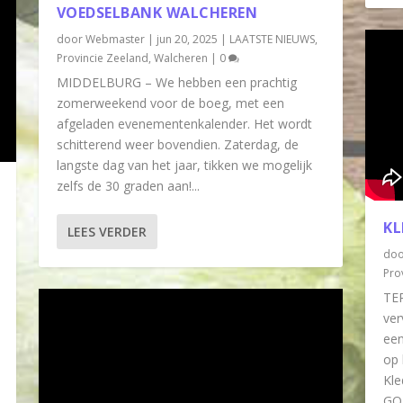
VOEDSELBANK WALCHEREN
door
Webmaster
|
jun 20, 2025
|
LAATSTE NIEUWS
,
Provincie Zeeland
,
Walcheren
|
0
MIDDELBURG – We hebben een prachtig
zomerweekend voor de boeg, met een
afgeladen evenementenkalender. Het wordt
schitterend weer bovendien. Zaterdag, de
langste dag van het jaar, tikken we mogelijk
zelfs de 30 graden aan!...
KL
LEES VERDER
do
Pro
TE
ver
een
op 
Kle
GO-