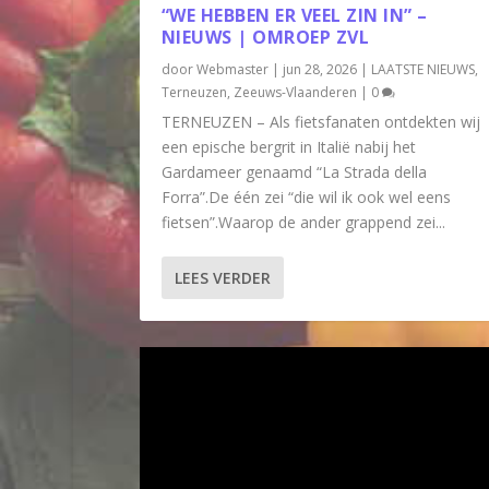
“WE HEBBEN ER VEEL ZIN IN” –
NIEUWS | OMROEP ZVL
door
Webmaster
|
jun 28, 2026
|
LAATSTE NIEUWS
,
Terneuzen
,
Zeeuws-Vlaanderen
|
0
TERNEUZEN – Als fietsfanaten ontdekten wij
een epische bergrit in Italië nabij het
Gardameer genaamd “La Strada della
Forra”.De één zei “die wil ik ook wel eens
fietsen”.Waarop de ander grappend zei...
LEES VERDER