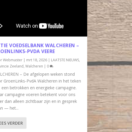
TIE VOEDSELBANK WALCHEREN –
OENLINKS-PVDA VEERE
or
Webmaster
|
mrt 18, 2026
|
LAATSTE NIEUWS
,
vincie Zeeland
,
Walcheren
|
0
LCHEREN – De afgelopen weken stond
r GroenLinks-PvdA Walcheren in het teken
 een betrokken en energieke campagne.
ar campagne voeren betekent voor ons
r dan alleen zichtbaar zijn en in gesprek
n — het...
EES VERDER