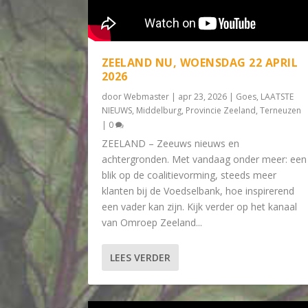
ZEELAND NU, WOENSDAG 22 APRIL
2026
door
Webmaster
|
apr 23, 2026
|
Goes
,
LAATSTE
NIEUWS
,
Middelburg
,
Provincie Zeeland
,
Terneuzen
|
0
ZEELAND – Zeeuws nieuws en
achtergronden. Met vandaag onder meer: een
blik op de coalitievorming, steeds meer
klanten bij de Voedselbank, hoe inspirerend
een vader kan zijn. Kijk verder op het kanaal
van Omroep Zeeland...
LEES VERDER