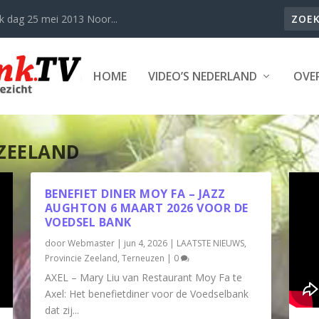
k dag 25 mei 2013 Noor...
HOME
VIDEO’S NEDERLAND
OVER
 ZEELAND
BENEFIET DINER MOY FA – JAZZ
AUGHTON 6 MAART 2026 VOOR DE
VOEDSEL BANK
door
Webmaster
|
jun 4, 2026
|
LAATSTE NIEUWS
,
Provincie Zeeland
,
Terneuzen
|
0
AXEL – Mary Liu van Restaurant Moy Fa te
Axel: Het benefietdiner voor de Voedselbank
dat zij...