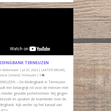
EDINGBANK TERNEUZEN
or
Webmaster
|
jul 25, 2024
|
LAATSTE NIEUWS
,
vincie Zeeland
,
Terneuzen
|
0
RNEUZEN – De kledingbank in Terneuzen
vult een belangrijk rol voor de mensen met
 minder gevulde portemonnee. Wij gingen
bezoek en spraken de teamleider over de
dingbank. Kijk verder op het kanaal van
RTV...