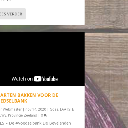
EES VERDER
ARTEN BAKKEN VOOR DE
EDSELBANK
or
Webmaster
|
nov 14, 2020
|
Goes
,
LAATSTE
EUWS
,
Provincie Zeeland
|
0
ES – De #Voedselbank De Bevelanden