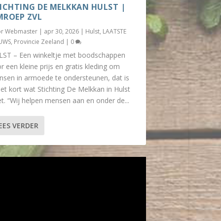
ICHTING DE MELKKAN HULST |
ROEP ZVL
or
Webmaster
|
apr 30, 2026
|
Hulst
,
LAATSTE
EUWS
,
Provincie Zeeland
|
0
ST – Een winkeltje met boodschappen
r een kleine prijs en gratis kleding om
sen in armoede te ondersteunen, dat is
het kort wat Stichting De Melkkan in Hulst
t. “Wij helpen mensen aan en onder de...
EES VERDER