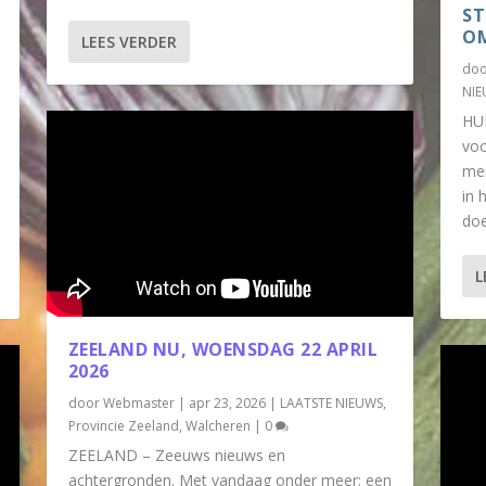
ST
OM
LEES VERDER
do
NI
HUL
voo
men
in 
doe
L
ZEELAND NU, WOENSDAG 22 APRIL
2026
door
Webmaster
|
apr 23, 2026
|
LAATSTE NIEUWS
,
Provincie Zeeland
,
Walcheren
|
0
ZEELAND – Zeeuws nieuws en
achtergronden. Met vandaag onder meer: een