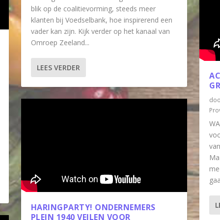
blik op de coalitievorming, steeds meer
klanten bij Voedselbank, hoe inspirerend een
vader kan zijn. Kijk verder op het kanaal van
Omroep Zeeland...
LEES VERDER
AC
GR
do
Pro
WA
voo
van
Ma
mee
gaa
L
HARINGPARTY! ONDERNEMERS
PLEIN 1940 VEILEN VOOR