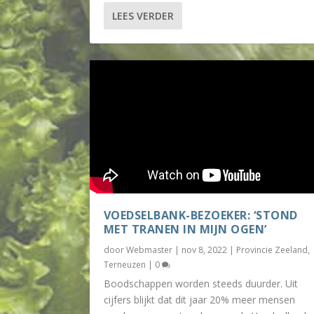
LEES VERDER
VOEDSELBANK-BEZOEKER: ‘STOND
MET TRANEN IN MIJN OGEN’
door
Webmaster
|
nov 8, 2022
|
Provincie Zeeland
,
Terneuzen
|
0
Boodschappen worden steeds duurder. Uit
cijfers blijkt dat dit jaar 20% meer mensen