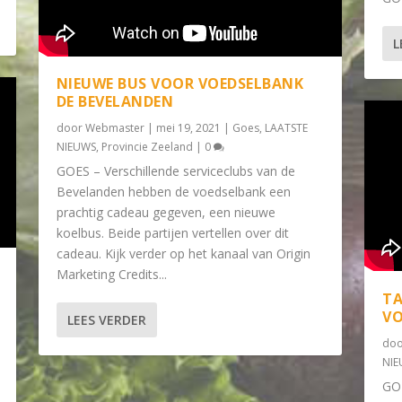
L
NIEUWE BUS VOOR VOEDSELBANK
DE BEVELANDEN
door
Webmaster
|
mei 19, 2021
|
Goes
,
LAATSTE
NIEUWS
,
Provincie Zeeland
|
0
GOES – Verschillende serviceclubs van de
Bevelanden hebben de voedselbank een
prachtig cadeau gegeven, een nieuwe
koelbus. Beide partijen vertellen over dit
cadeau. Kijk verder op het kanaal van Origin
Marketing Credits...
TA
VO
LEES VERDER
do
NI
GO