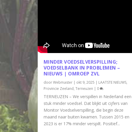
MINDER VOEDSELVERSPILLING;
VOEDSELBANK IN PROBLEMEN –
NIEUWS | OMROEP ZVL
door
Webmaster
|
okt 9, 2025
|
LAATSTE NIEUWS
,
Provincie Zeeland
,
Terneuzen
|
0
TERNEUZEN – We verspillen in Nederland een
stuk minder voedsel. Dat blijkt uit cijfers van
Monitor Voedselverspilling, die begin deze
maand naar buiten kwamen. Tussen 2015 en
2023 is er 17% minder verspilt. Positief...