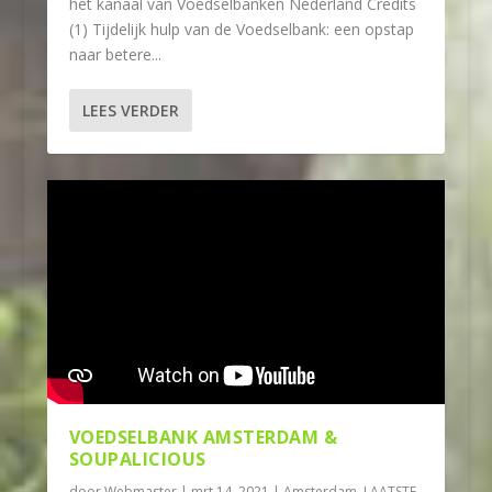
het kanaal van Voedselbanken Nederland Credits
(1) Tijdelijk hulp van de Voedselbank: een opstap
naar betere...
LEES VERDER
VOEDSELBANK AMSTERDAM &
SOUPALICIOUS
door
Webmaster
|
mrt 14, 2021
|
Amsterdam
,
LAATSTE