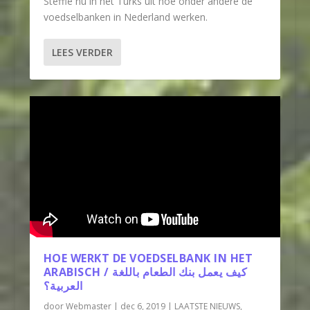
Steffie nu in het Turks uit hoe onder andere de
voedselbanken in Nederland werken.
LEES VERDER
HOE WERKT DE VOEDSELBANK IN HET
ARABISCH / كيف يعمل بنك الطعام باللغة
العربية؟
door
Webmaster
|
dec 6, 2019
|
LAATSTE NIEUWS
,