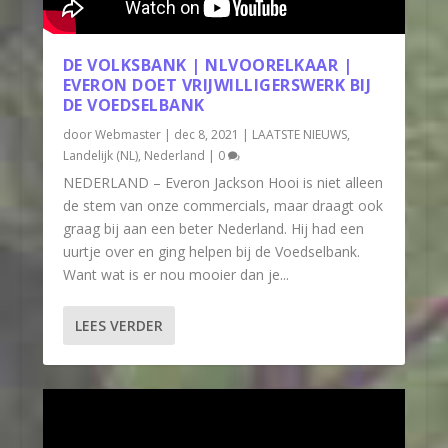
DE VOLKSBANK | NLVOORELKAAR |
EVERON DOET VRIJWILLIGERSWERK BIJ
DE VOEDSELBANK
door
Webmaster
|
dec 8, 2021
|
LAATSTE NIEUWS
,
Landelijk (NL)
,
Nederland
|
0
NEDERLAND – Everon Jackson Hooi is niet alleen
de stem van onze commercials, maar draagt ook
graag bij aan een beter Nederland. Hij had een
uurtje over en ging helpen bij de Voedselbank.
Want wat is er nou mooier dan je...
LEES VERDER