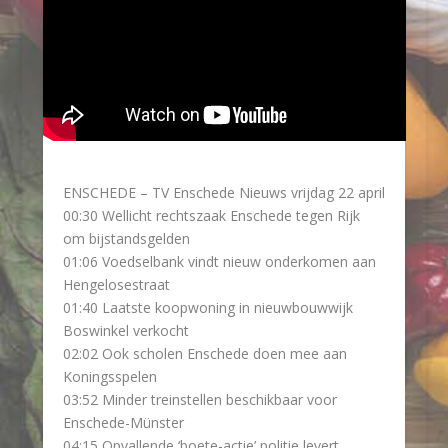
ENSCHEDE – TV Enschede Nieuws vrijdag 22 april
00:30 Wellicht rechtszaak Enschede tegen Rijk
om bijstandsgelden
01:06 Voedselbank vindt nieuw onderkomen aan
Hengelosestraat
01:40 Laatste koopwoning in nieuwbouwwijk
Boswinkel verkocht
02:02 Ook scholen Enschede doen mee aan
Koningsspelen
03:52 Minder treinstellen beschikbaar voor
Enschede-Münster
04:15 Opvallende ‘boete-actie’ politie levert