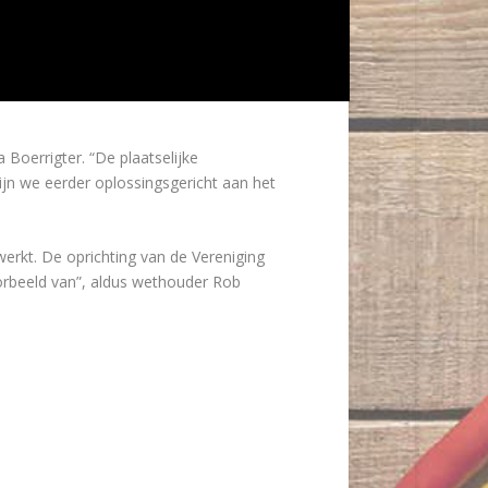
oerrigter. “De plaatselijke
ijn we eerder oplossingsgericht aan het
erkt. De oprichting van de Vereniging
oorbeeld van”, aldus wethouder Rob