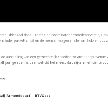
Oldenzaal daalt. Dit stelt de coördinator armoedepreventie, Carla B
k minder pakketten uit én de mensen vragen sneller om hulp en dus z
 de aanstelling van een gemeentelijk coördinator armoedepreventie w
f jaar geleden, is daar wellicht het meest duidelijke en efficiënte v
.nl
kzij ‘Armoedepact’ – RTVOost