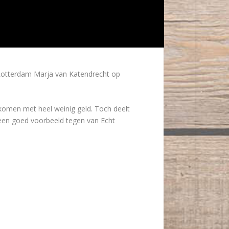
Rotterdam Marja van Katendrecht op
komen met heel weinig geld. Toch deelt
t een goed voorbeeld tegen van Echt