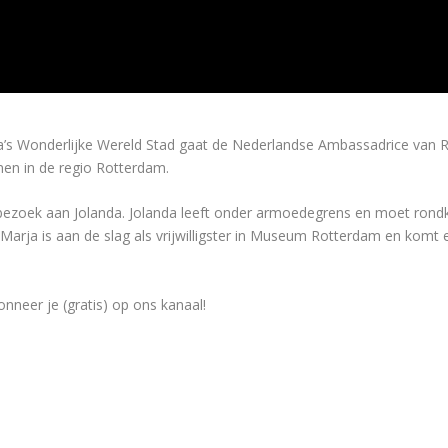
’s Wonderlijke Wereld Stad gaat de Nederlandse Ambassadrice van 
nen in de regio Rotterdam.
en bezoek aan Jolanda. Jolanda leeft onder armoedegrens en moet rond
. Marja is aan de slag als vrijwilligster in Museum Rotterdam en kom
nneer je (gratis) op ons kanaal!