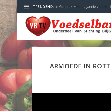
TRENDEND:
In Gesprek Met …., Jannie van der L
ARMOEDE IN ROTT