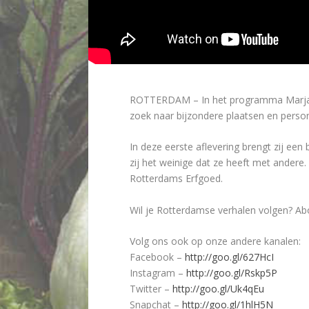
ROTTERDAM –
In het programma Marja
zoek naar bijzondere plaatsen en perso
In deze eerste aflevering brengt zij e
zij het weinige dat ze heeft met andere
Rotterdams Erfgoed.
Wil je Rotterdamse verhalen volgen? Abo
Volg ons ook op onze andere kanalen:
Facebook –
http://goo.gl/627HcI
Instagram –
http://goo.gl/Rskp5P
Twitter –
http://goo.gl/Uk4qEu
Snapchat –
http://goo.gl/1hlH5N