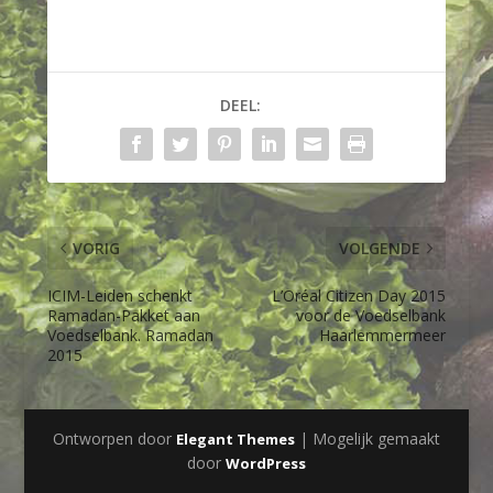
DEEL:
VORIG
VOLGENDE
ICIM-Leiden schenkt
L’Oréal Citizen Day 2015
Ramadan-Pakket aan
voor de Voedselbank
Voedselbank. Ramadan
Haarlemmermeer
2015
Ontworpen door
| Mogelijk gemaakt
Elegant Themes
door
WordPress