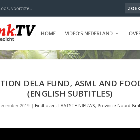
oos, voorzitte...
HOME
VIDEO’S NEDERLAND
OVER
TION DELA FUND, ASML AND FOO
(ENGLISH SUBTITLES)
december 2019
|
Eindhoven
,
LAATSTE NIEUWS
,
Provincie Noord-Bra