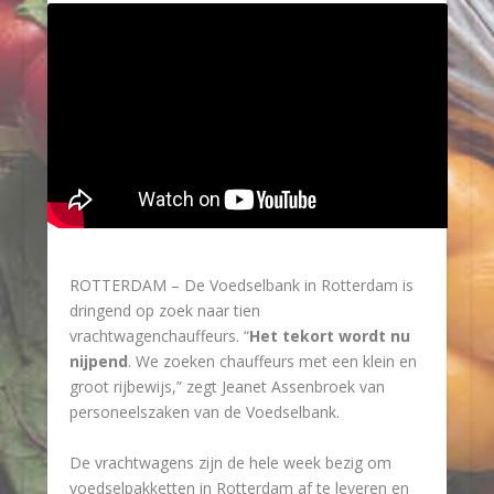
ROTTERDAM
– De Voedselbank in Rotterdam is
dringend op zoek naar tien
vrachtwagenchauffeurs. “
Het tekort wordt nu
nijpend
. We zoeken chauffeurs met een klein en
groot rijbewijs,” zegt Jeanet Assenbroek van
personeelszaken van de Voedselbank.
De vrachtwagens zijn de hele week bezig om
voedselpakketten in Rotterdam af te leveren en