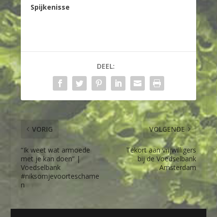
Spijkenisse
DEEL:
VORIG
VOLGENDE
“Ik weet wat armoede
Tekort aan vrijwilligers
met je kan doen” |
bij de Voedselbank
Voedselbank
Amsterdam
#niksomjevoorteschame
n