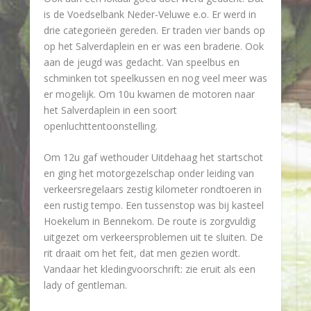
is de Voedselbank Neder-Veluwe e.o. Er werd in
drie categorieën gereden. Er traden vier bands op
op het Salverdaplein en er was een braderie. Ook
aan de jeugd was gedacht. Van speelbus en
schminken tot speelkussen en nog veel meer was
er mogelijk. Om 10u kwamen de motoren naar
het Salverdaplein in een soort
openluchttentoonstelling.
Om 12u gaf wethouder Uitdehaag het startschot
en ging het motorgezelschap onder leiding van
verkeersregelaars zestig kilometer rondtoeren in
een rustig tempo. Een tussenstop was bij kasteel
Hoekelum in Bennekom. De route is zorgvuldig
uitgezet om verkeersproblemen uit te sluiten. De
rit draait om het feit, dat men gezien wordt.
Vandaar het kledingvoorschrift: zie eruit als een
lady of gentleman.