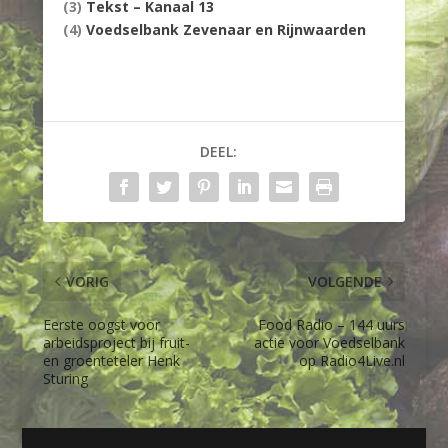
(3)
Tekst – Kanaal 13
(4)
Voedselbank Zevenaar en Rijnwaarden
DEEL:
VORIG
VOLGENDE
Eerste oogst voor
Food Radio – 144 uurs
arbeidsproject bij fruit-
actie voor Voedselbank
en groenteteler Henk
op Radio4Live.nl
Sturing