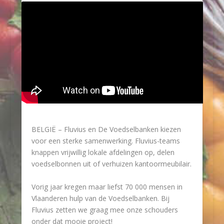
BELGIË – Fluvius en De Voedselbanken kiezen
voor een sterke samenwerking. Fluvius-teams
knappen vrijwillig lokale afdelingen op, delen
voedselbonnen uit of verhuizen kantoormeubilair.
Vorig jaar kregen maar liefst 70 000 mensen in
Vlaanderen hulp van de Voedselbanken. Bij
Fluvius zetten we graag mee onze schouders
onder dat mooie project!