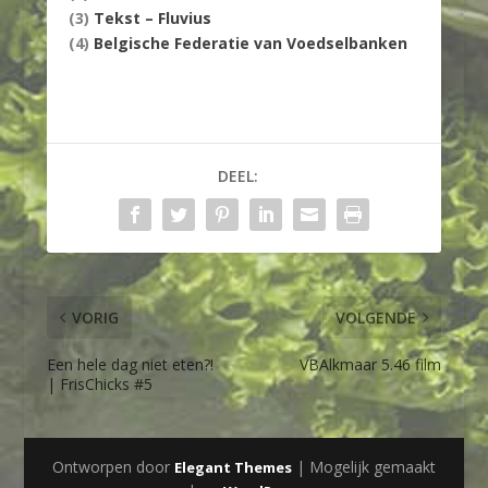
(3)
Tekst – Fluvius
(4)
Belgische Federatie van Voedselbanken
DEEL:
VORIG
VOLGENDE
Een hele dag niet eten?!
VBAlkmaar 5.46 film
| FrisChicks #5
Ontworpen door
| Mogelijk gemaakt
Elegant Themes