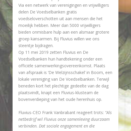
Via een netwerk van verenigingen en vrijwilligers
delen De Voedselbanken gratis
voedseloverschotten uit aan mensen die het
moeilijk hebben. Meer dan 5000 vrijwilligers
bieden onmisbare hulp aan een alsmaar grotere
groep kansarmen. Bij Fluvius willen we ons
steentje bijdragen.
Op 11 mei 2019 zetten Fluvius en De
Voedselbanken hun handtekening onder een
officiële samenwerkingsovereenkomst. Plaats
van afspraak is ‘De Welzijnsschakel’ in Boom, een
lokale vereniging van De Voedselbanken. Terwijl
beneden kort het plechtige gedeelte van de dag
plaatsvindt, knapt een Fluvius-klusteam de
bovenverdieping van het oude herenhuis op.
Fluvius-CEO Frank Vanbrabant reageert trots:
“Als
netbedrijf wil Fluvius onze samenleving duurzaam
verbinden. Dat sociale engagement en die