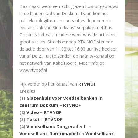
Daarnaast werd een echt glazen huis opgebouwd
in de binnenstad van Dokkum. Daar kon het
publiek ook giften en cadeautjes deponeren in
een als “zak van Sinterklaas” verpakte melkbus.
Ondanks het wat mindere weer was de actie een
groot succes. Streekomroep RTV NOF steunde
de actie door van 11.00 tot 16.00 uur live beelden
vanaf De Zijl uit te zenden op haar tv-kanaal op
het netwerk van KabelNoord. Meer info op
www.rtvnof.nl
Kijk verder op het kanaal van
RTVNOF
Credits
(1)
Glazenhuis voor Voedselbanken in
centrum Dokkum – RTVNOF
(2)
Video – RTVNOF
(3)
Tekst – RTVNOF
(4)
Voedselbank Dongeradeel
en
Voedselbank Dantumadiel
en
Voedselbank