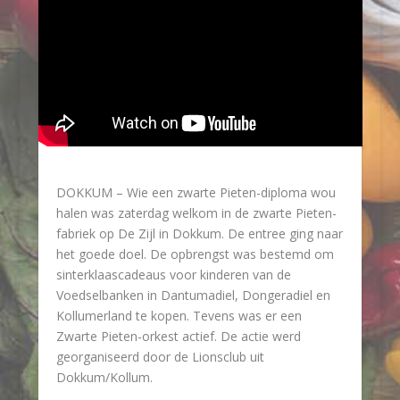
DOKKUM – Wie een zwarte Pieten-diploma wou
halen was zaterdag welkom in de zwarte Pieten-
fabriek op De Zijl in Dokkum. De entree ging naar
het goede doel. De opbrengst was bestemd om
sinterklaascadeaus voor kinderen van de
Voedselbanken in Dantumadiel, Dongeradiel en
Kollumerland te kopen. Tevens was er een
Zwarte Pieten-orkest actief. De actie werd
georganiseerd door de Lionsclub uit
Dokkum/Kollum.