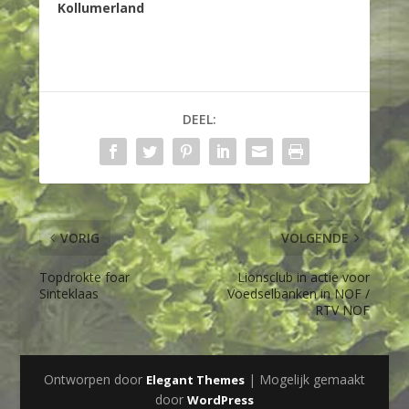
Kollumerland
DEEL:
VORIG
VOLGENDE
Topdrokte foar
Lionsclub in actie voor
Sinteklaas
Voedselbanken in NOF /
RTV NOF
Ontworpen door
| Mogelijk gemaakt
Elegant Themes
door
WordPress