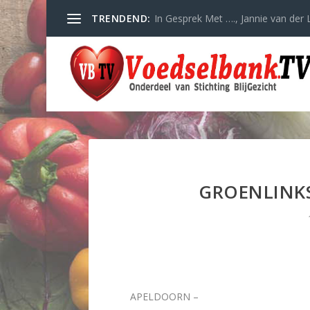
TRENDEND:
In Gesprek Met …., Jannie van der L
GROENLINKS
APELDOORN
–