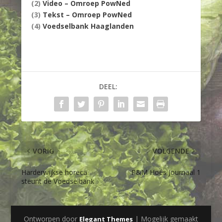
(2)
Video – Omroep PowNed
(3)
Tekst – Omroep PowNed
(4)
Voedselbank Haaglanden
DEEL:
VORIG
VOLGENDE
Harderwijkse horeca
P&M Hoés Journaal 1
steunt de Voedselbank
Ontworpen door
| Mogelijk gemaakt
Elegant Themes