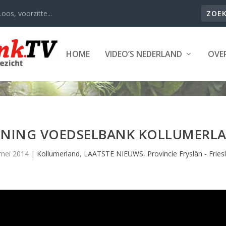
oos, voorzitte...
HOME
VIDEO’S NEDERLAND
OVER
NING VOEDSELBANK KOLLUMERLA
mei 2014
|
Kollumerland
,
LAATSTE NIEUWS
,
Provincie Fryslân - Fries