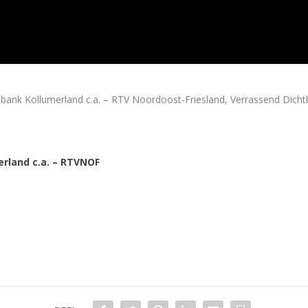
 Kollumerland c.a. – RTV Noordoost-Friesland, Verrassend Dichtb
rland c.a. – RTVNOF