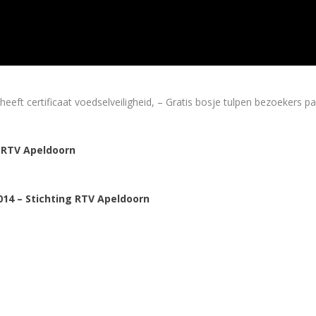
t certificaat voedselveiligheid, – Gratis bosje tulpen bezoekers p
 RTV Apeldoorn
14 – Stichting RTV Apeldoorn