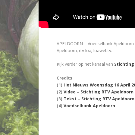
APELDOORN – Voedselbank Apeldoorn heef
Apeldoorn; rtv loa; loawebtv:
Kijk verder op het kanaal van
Stichting
Credits
(1)
Het Nieuws Woensdag 16 April 20
(2)
Video – Stichting RTV Apeldoorn
(3)
Tekst – Stichting RTV Apeldoorn
(4)
Voedselbank Apeldoorn