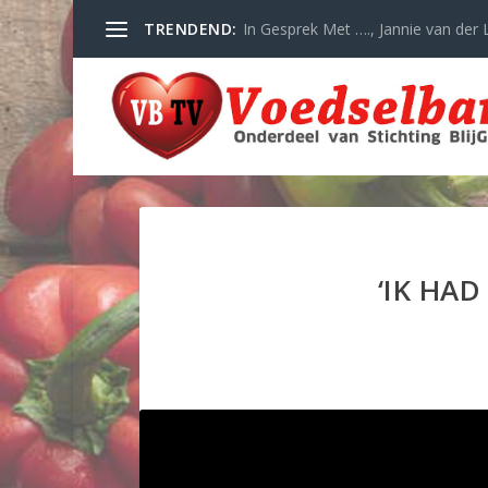
TRENDEND:
In Gesprek Met …., Jannie van der L
‘IK HA