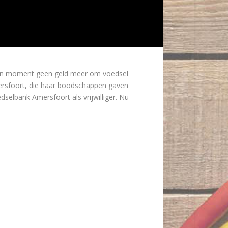
even moment geen geld meer om voedsel
mersfoort, die haar boodschappen gaven
dselbank Amersfoort als vrijwilliger. Nu