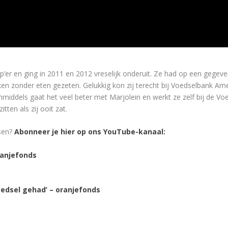
’er en ging in 2011 en 2012 vreselijk onderuit. Ze had op een geg
ken zonder eten gezeten. Gelukkig kon zij terecht bij Voedselbank A
middels gaat het veel beter met Marjolein en werkt ze zelf bij de Voe
tten als zij ooit zat.
ssen?
Abonneer je hier op ons YouTube-kanaal:
ranjefonds
oedsel gehad’ – oranjefonds