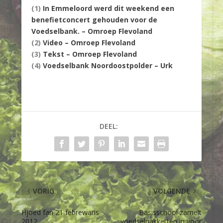
(1)
In Emmeloord werd dit weekend een
benefietconcert gehouden voor de
Voedselbank. – Omroep Flevoland
(2)
Video – Omroep Flevoland
(3)
Tekst – Omroep Flevoland
(4)
Voedselbank Noordoostpolder –
Urk
DEEL:
VORIG
VOLGENDE
Hjoed fan 21 febrewaris
Basisschool zamelt
2012
voedselpakketten in voor