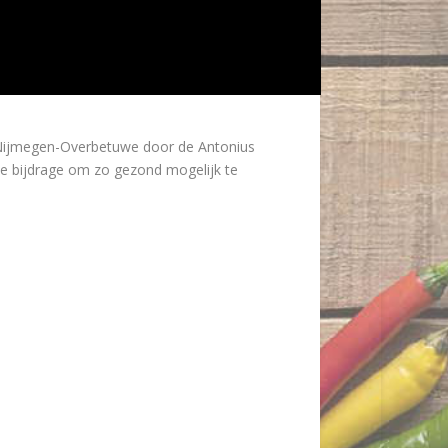
 Nijmegen-Overbetuwe door de Antonius
ke bijdrage om zo gezond mogelijk te