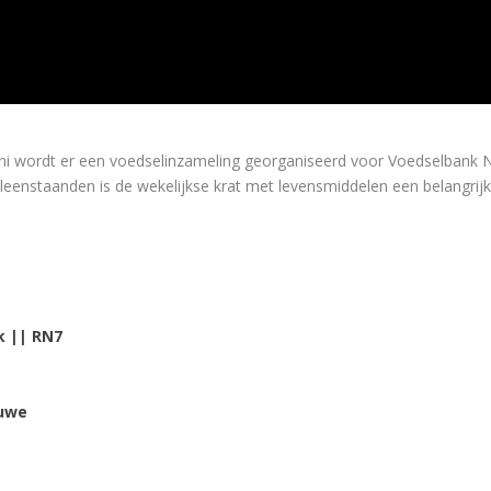
uni wordt er een voedselinzameling georganiseerd voor Voedselbank
leenstaanden is de wekelijkse krat met levensmiddelen een belangrij
k || RN7
uwe