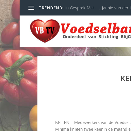
TRENDEND:
In Gesprek Met …., Jannie van der L
KE
BEILEN – Medewerkers van de Voedselban
Minima krijgen twee keer in de maand 