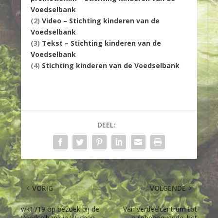
Voedselbank
(2)
Video – Stichting kinderen van de
Voedselbank
(3)
Tekst – Stichting kinderen van de
Voedselbank
(4)
Stichting kinderen van de Voedselbank
DEEL:
VORIG
VOLGENDE
wk1719 op bezoek bij de
Van verdeelcentrum tot
Voedselbank in Wijchen
hulpbehoevende: het