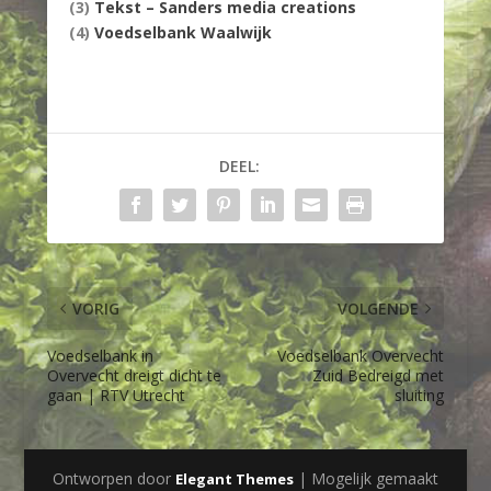
(3)
Tekst – Sanders media creations
(4)
Voedselbank Waalwijk
DEEL:
VORIG
VOLGENDE
Voedselbank in
Voedselbank Overvecht
Overvecht dreigt dicht te
Zuid Bedreigd met
gaan | RTV Utrecht
sluiting
Ontworpen door
| Mogelijk gemaakt
Elegant Themes