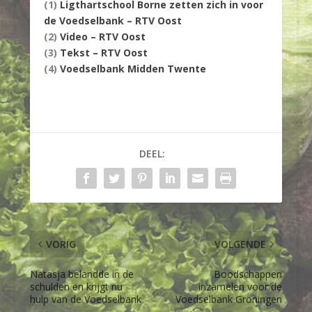
(1)
Ligthartschool Borne zetten zich in voor
de Voedselbank – RTV Oost
(2)
Video – RTV Oost
(3)
Tekst – RTV Oost
(4)
Voedselbank Midden Twente
DEEL:
VORIG
VOLGENDE
Natasja belandde in de
Boodschappen
schulden en krijgt nu
inzamelen voor de
hulp van de Voedselbank
Voedselbank Groningen