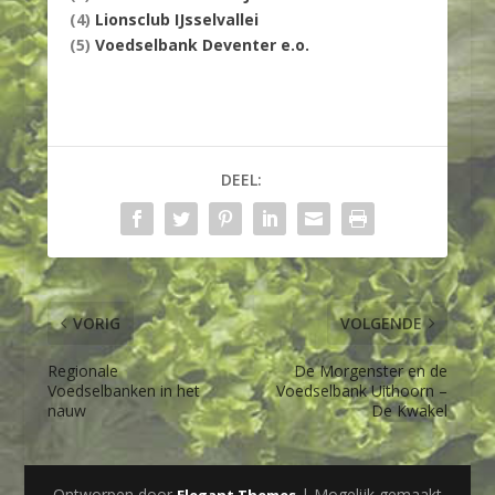
(4)
Lionsclub IJsselvallei
(5)
Voedselbank Deventer e.o.
DEEL:
VORIG
VOLGENDE
Regionale
De Morgenster en de
Voedselbanken in het
Voedselbank Uithoorn –
nauw
De Kwakel
Ontworpen door
| Mogelijk gemaakt
Elegant Themes