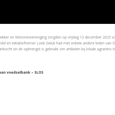
kker en Motorenvereniging zorgden op vrijdag 12 december 2025 voor 
slid en initiatiefnemer Loek Geluk had met enkele andere leden va
verkocht en de opbrengst is gebruikt om artikelen bij lokale agrariërs
aan voedselbank – SLOS