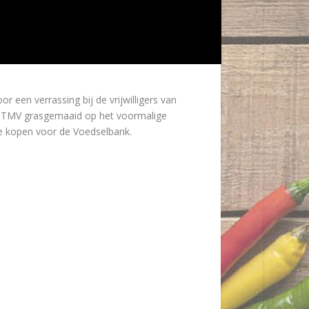
een verrassing bij de vrijwilligers van
n OTMV grasgemaaid op het voormalige
 te kopen voor de Voedselbank.