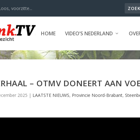
oos, voorzitte...
HOME
VIDEO’S NEDERLAND
OVER
ERHAAL – OTMV DONEERT AAN VO
ecember 2025
|
LAATSTE NIEUWS
,
Provincie Noord-Brabant
,
Steenb