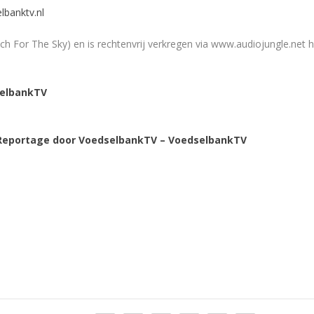
lbanktv.nl
 For The Sky) en is rechtenvrij verkregen via www.audiojungle.net h
selbankTV
o Reportage door VoedselbankTV – VoedselbankTV