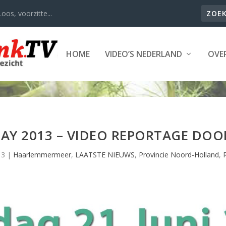
oos, voorzitte...
HOME
VIDEO’S NEDERLAND
OVER
 DAY 2013 – VIDEO REPORTAGE DO
13
|
Haarlemmermeer
,
LAATSTE NIEUWS
,
Provincie Noord-Holland
,