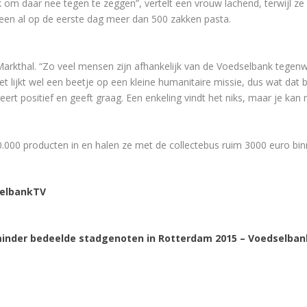
k om daar nee tegen te zeggen”, vertelt een vrouw lachend, terwijl z
een al op de eerste dag meer dan 500 zakken pasta.
arkthal. “Zo veel mensen zijn afhankelijk van de Voedselbank tegenw
t lijkt wel een beetje op een kleine humanitaire missie, dus wat dat 
ert positief en geeft graag. Een enkeling vindt het niks, maar je kan n
0.000 producten in en halen ze met de collectebus ruim 3000 euro binn
selbankTV
 minder bedeelde stadgenoten in Rotterdam 2015 – Voedselba