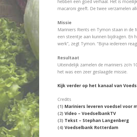
hebben een goed verhaal. Het is moeilij
macaroni geeft. De twee verzamelen all
Missie
Mariniers Rients en Tymon staan in de M
een steentje aan kunnen bijdragen. En he
werk”, zegt Tymon. “Bijna iedereen reage
Resultaat
Uiteindelijk zamelen de mariniers zo’n 1
het was een zeer geslaagde missie.
Kijk verder op het kanaal van Voed
Credits
(1)
Mariniers leveren voedsel voor
(2)
Video – VoedselbankTV
(3)
Tekst – Stephan Langenberg
(4)
Voedselbank Rotterdam