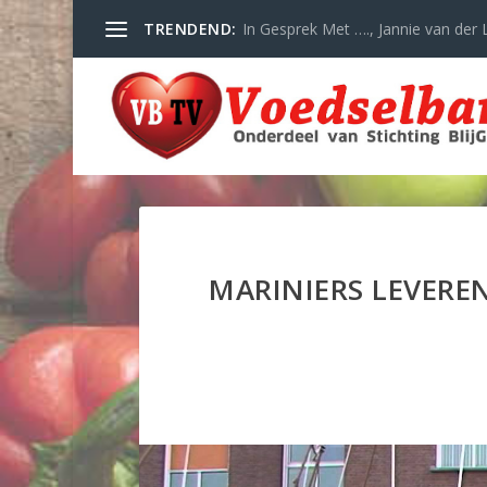
TRENDEND:
In Gesprek Met …., Jannie van der L
MARINIERS LEVERE