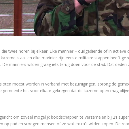
e twee horen bij elkaar. Elke marinier – oudgediende of in actieve 
zerne staat en elke marinier zijn eerste militaire stappen heeft geze
dt. De mariniers wilden graag iets terug doen voor de stad. Dat ded
sloten moest worden in verband met bezuinigingen, sprong de gemee
e gemeente het voor elkaar gekregen dat de kazerne open mag blijv
gericht om zoveel mogelijk boodschappen te verzamelen bij 21 super
len op pad en vroegen mensen of ze wat extra’s wilden kopen. De rea