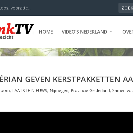
oos, voorzitte...
HOME
VIDEO’S NEDERLAND
OVER
ÉRIAN GEVEN KERSTPAKKETTEN A
doorn
,
LAATSTE NIEUWS
,
Nijmegen
,
Provincie Gelderland
,
Samen voo