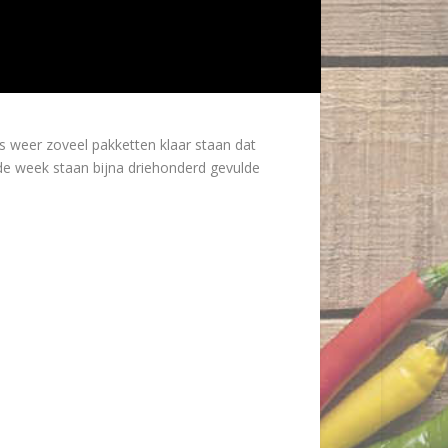
ks weer zoveel pakketten klaar staan dat
de week staan bijna driehonderd gevulde