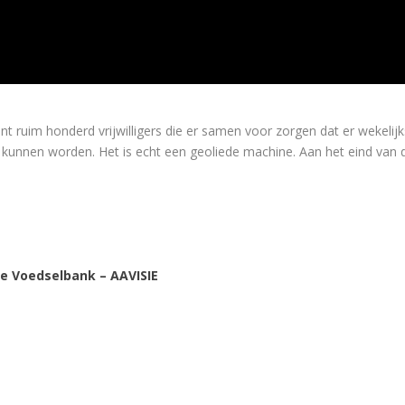
t ruim honderd vrijwilligers die er samen voor zorgen dat er wekelij
unnen worden. Het is echt een geoliede machine. Aan het eind van 
e Voedselbank – AAVISIE