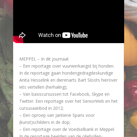
MEPPEL – In dit journaal:
– Een reportage over vuurwerkangst bij honden.
In de reportage gaan hondengedragdeskundige
Anita Hesselink en dierenarts Bart Sloots hierover
iets vertellen (herhaling);
– Van basiscursussen tot Facebook, Skype en
Twitter. Een reportage over het SeniorWeb en het
cursusaanbod in 2012;
– Een oproep van Jantiene Spans voor
(kunst)schilders in de dop;
– Een reportage over de Voedselbank in Meppel.
In de reportage beelden van de oliebollen-,