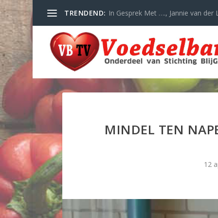
TRENDEND:
In Gesprek Met …., Jannie van der L
MINDEL TEN NAP
12 a