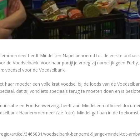
mmermeer heeft Mindel ten Napel benoemd tot de eerste ambassade
oor de Voedselbank. Voor haar partijtje vroeg zij namelijk geen Furby,
en: voedsel voor de Voedselbank.
t haar moeder een volle krat voedsel bij de loods van de Voedselba
iaal, dat zij vond iets speciaals terug te moeten doen en is beslo
municatie en Fondsenwerving, heeft aan Mindel een officieel docum
oedselbank Haarlemmermeer (zie foto). Mindel gaf aan in de toekomst
/regio/artikel/3466831/voedselbank-benoemt-9jarige-mindel-tot-amb