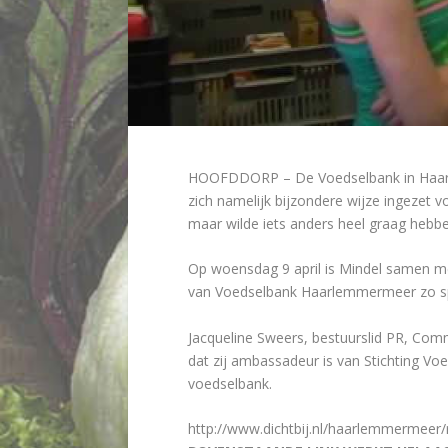
HOOFDDORP – De Voedselbank in Haarle
zich namelijk bijzondere wijze ingezet v
maar wilde iets anders heel graag hebb
Op woensdag 9 april is Mindel samen me
van Voedselbank Haarlemmermeer zo spec
Jacqueline Sweers, bestuurslid PR, Com
dat zij ambassadeur is van Stichting V
voedselbank.
http://www.dichtbij.nl/haarlemmermeer