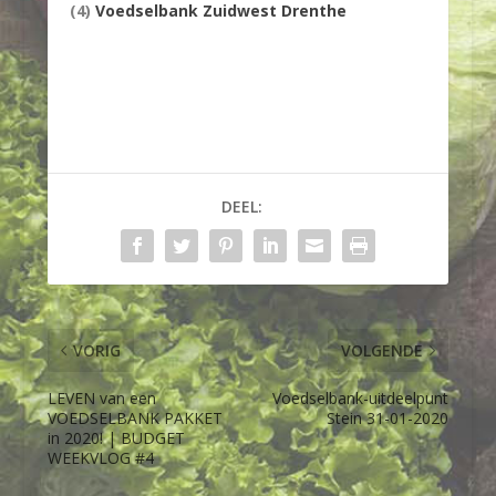
(4)
Voedselbank Zuidwest Drenthe
DEEL:
VORIG
VOLGENDE
LEVEN van een
Voedselbank-uitdeelpunt
VOEDSELBANK PAKKET
Stein 31-01-2020
in 2020! | BUDGET
WEEKVLOG #4