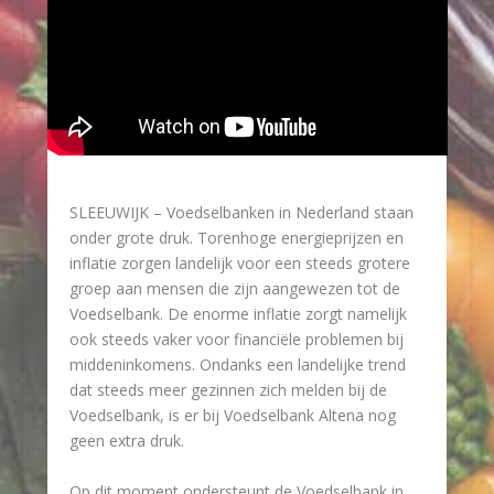
SLEEUWIJK – Voedselbanken in Nederland staan
onder grote druk. Torenhoge energieprijzen en
inflatie zorgen landelijk voor een steeds grotere
groep aan mensen die zijn aangewezen tot de
Voedselbank. De enorme inflatie zorgt namelijk
ook steeds vaker voor financiële problemen bij
middeninkomens. Ondanks een landelijke trend
dat steeds meer gezinnen zich melden bij de
Voedselbank, is er bij Voedselbank Altena nog
geen extra druk.
Op dit moment ondersteunt de Voedselbank in