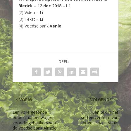
Blerick – 12 dec 2018 – L1
(2)
Video – Li
(3)
Tekst – Li
(4)
Voedselbank
Venlo
DEEL:
VORIG
VOLGENDE
Een volle gezonde
Een blik in het
boodschappenwagen
sorteercentrum van
voor de gebruikers van
Voedselbank Venlo
de Voedselbank Almelo