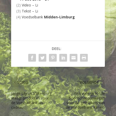
(2)
Video – Li
(3)
Tekst – Li
(4)
Voedselbank
Midden-Limburg
DEEL:
VORIG
VOLGENDE
Jarige Lily uit Valkenburg
Een volle gezonde
vraagt producten voor
boodschappenwagen
de Voedselbank als
voor de gebruikers van
cadeau
de Voedselbank Almelo