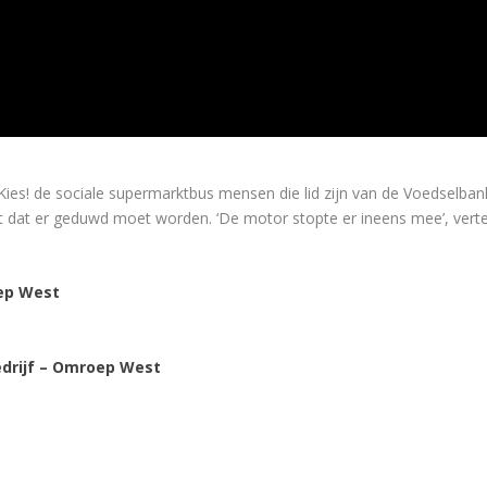
s! de sociale supermarktbus mensen die lid zijn van de Voedselban
t dat er geduwd moet worden. ‘De motor stopte er ineens mee’, vertelt
oep West
edrijf – Omroep West