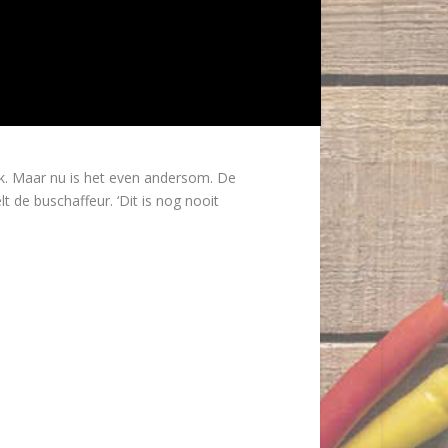
k. Maar nu is het even andersom. De
 de buschaffeur. ‘Dit is nog nooit