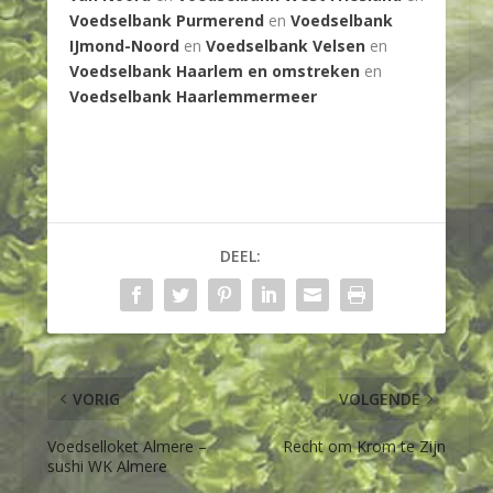
Voedselbank Purmerend
en
Voedselbank
IJmond-Noord
en
Voedselbank Velsen
en
Voedselbank Haarlem en omstreken
en
Voedselbank Haarlemmermeer
DEEL:
VORIG
VOLGENDE
Voedselloket Almere –
Recht om Krom te Zijn
sushi WK Almere