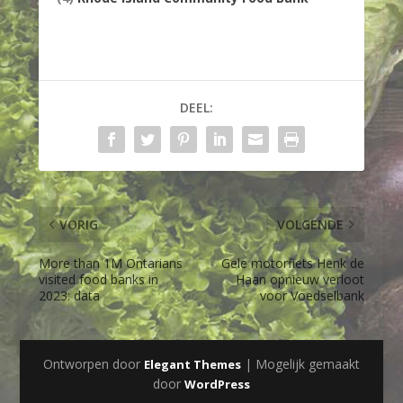
DEEL:
VORIG
VOLGENDE
More than 1M Ontarians
Gele motorfiets Henk de
visited food banks in
Haan opnieuw verloot
2023: data
voor Voedselbank
Ontworpen door
| Mogelijk gemaakt
Elegant Themes
door
WordPress