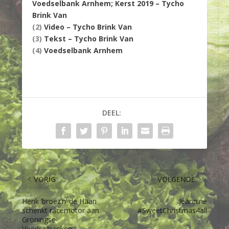
Voedselbank Arnhem; Kerst 2019 – Tycho
Brink Van
(2)
Video – Tycho Brink Van
(3)
Tekst – Tycho Brink Van
(4)
Voedselbank Arnhem
DEEL:
VORIG
VOLGENDE
Henk ‘broez’n’ de Haan
Jeannine
schenkt racemotor aan
#SweetChristmas4all
Groningse
Voedselbanken