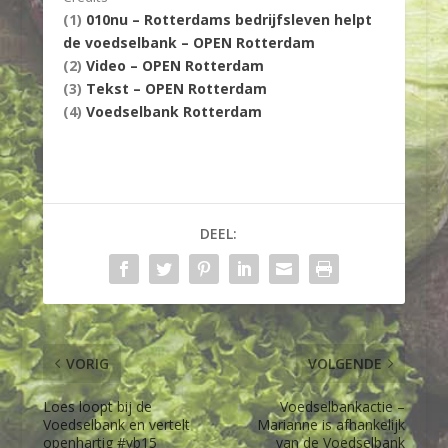
(1)
010nu – Rotterdams bedrijfsleven helpt
de voedselbank – OPEN Rotterdam
(2)
Video – OPEN Rotterdam
(3)
Tekst – OPEN Rotterdam
(4)
Voedselbank Rotterdam
DEEL:
VORIG
VOLGENDE
Loes loopt bij de
Voedselbankactie –
Voedselbank en vertelt
Marianne is afhankelijk
openhartig #vb15
van de Voedselbank