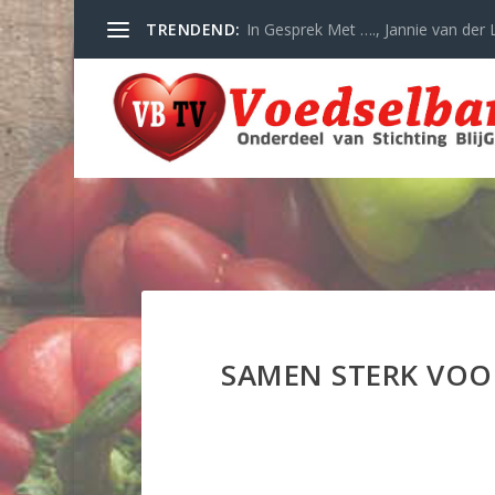
TRENDEND:
In Gesprek Met …., Jannie van der L
SAMEN STERK VOO