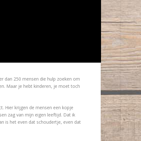
eer dan 250 mensen die hulp zoeken om
en. Maar je hebt kinderen, je moet toch
ct. Hier krijgen de mensen een kopje
en zag van mijn eigen leeftijd. Dat ik
 is het even dat schoudertje, even dat