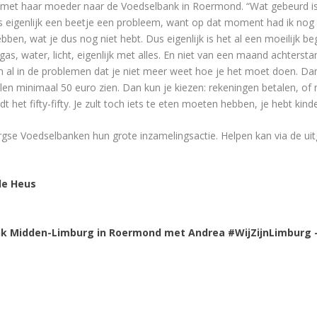
met haar moeder naar de Voedselbank in Roermond. “Wat gebeurd is,
 eigenlijk een beetje een probleem, want op dat moment had ik nog g
en, wat je dus nog niet hebt. Dus eigenlijk is het al een moeilijk b
s, water, licht, eigenlijk met alles. En niet van een maand achterstand
al in de problemen dat je niet meer weet hoe je het moet doen. Dan 
len minimaal 50 euro zien. Dan kun je kiezen: rekeningen betalen, of
t het fifty-fifty. Je zult toch iets te eten moeten hebben, je hebt kind
e Voedselbanken hun grote inzamelingsactie. Helpen kan via de uit
de Heus
k Midden-Limburg in Roermond met Andrea #WijZijnLimburg 