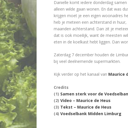
Danielle komt iedere donderdag samen 
alleen wilde gaan wonen. En dat was dus
krijgen moet je een eigen woonadres hebb
heb je meteen een achterstand in huur, ga
maanden achterstand. Dan zit je meteen 
dat is ook moeilijk, want de meesten wil
eten in de koelkast hebt liggen. Dan word
Zaterdag 7 december houden de Limburgs
bij veel deelnemende supermarkten.
Kijk verder op het kanaal van
Maurice 
Credits
(1)
Samen sterk voor de Voedselban
(2)
Video – Maurice de Heus
(3)
Tekst – Maurice de Heus
(4)
Voedselbank Midden Limburg