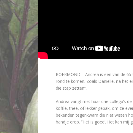
ROERMOND – Andrea is een van de 65 vr
rond te komen. Zoals Danielle, na het e
die stap zetten”.
Andrea vangt met haar drie collega’s de 
koffie, thee, of lekker gebak, om ze eve
bekenden tegenkwam die niet wisten hoe
handje erop. “Het is goed’. Het kan mij