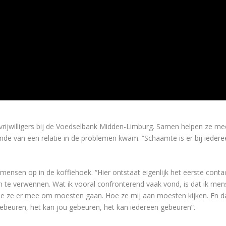
ijwilligers bij de Voedselbank Midden-Limburg. Samen helpen ze m
inde van een relatie in de problemen kwam. “Schaamte is er bij iedere
mensen op in de koffiehoek. “Hier ontstaat eigenlijk het eerste conta
n te verwennen. Wat ik vooral confronterend vaak vond, is dat ik mens
 ze er mee om moesten gaan. Hoe ze mij aan moesten kijken. En dan
 gebeuren, het kan jou gebeuren, het kan iedereen gebeuren”.