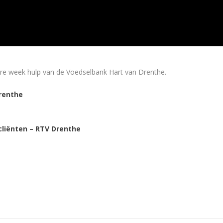
re week hulp van de Voedselbank Hart van Drenthe.
Drenthe
cliënten – RTV Drenthe