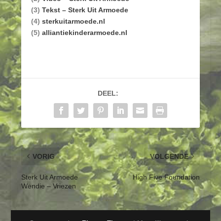
(3)
Tekst – Sterk Uit Armoede
(4)
sterkuitarmoede.nl
(5)
alliantiekinderarmoede.nl
DEEL:
VORIG
VOLGENDE
Sterk Uit Armoede
High Five Foundation
Wendie – Vriezen