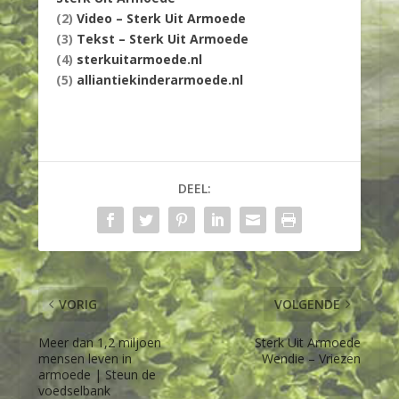
(2)
Video – Sterk Uit Armoede
(3)
Tekst – Sterk Uit Armoede
(4)
sterkuitarmoede.nl
(5)
alliantiekinderarmoede.nl
DEEL:
VORIG
VOLGENDE
Meer dan 1,2 miljoen
Sterk Uit Armoede
mensen leven in
Wendie – Vriezen
armoede | Steun de
voedselbank