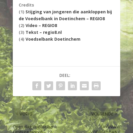
Credits
(1)
Stijging van jongeren die aankloppen bij
de Voedselbank in Doetinchem – REGIO8
(2)
Video – REGIO8
(3)
Tekst – regio8.nl
(4)
Voedselbank Doetinchem
DEEL:
VORIG
VOLGENDE
Open dag Voedselbank
LAVINIA //
Limburg-Noord – 22
VOEDSELBANK